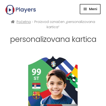
Meni
Kreiraj fudbalsku karticu
Početna
Proizvod označen „personalizovana
kartica“
Kreiraj košarkašku karticu
personalizovana kartica
Korpa
Kontakt
Često postavljana pitanja
Dostava i plaćanje
Uslovi kupovine