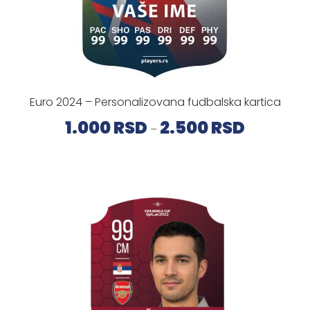
Prijava / Registracija
Euro 2024 – Personalizovana fudbalska kartica
Raspon
1.000
RSD
2.500
RSD
–
cena:
od
1.000 RSD
do
2.500 RSD