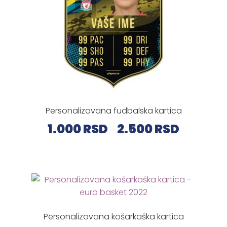
Personalizovana fudbalska kartica
Raspon
1.000
RSD
2.500
RSD
–
cena:
od
1.000 RSD
do
2.500 RSD
Personalizovana košarkaška kartica