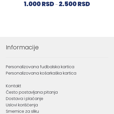
Raspon
1.000
RSD
2.500
RSD
–
cena:
od
1.000 RSD
do
2.500 RSD
Informacije
Personalizovana fudbalska kartica
Personalizovana košarkaška kartica
Kontakt
Često postavljana pitanja
Dostava i plaćanje
Uslovi korišćenja
Smernice za sliku