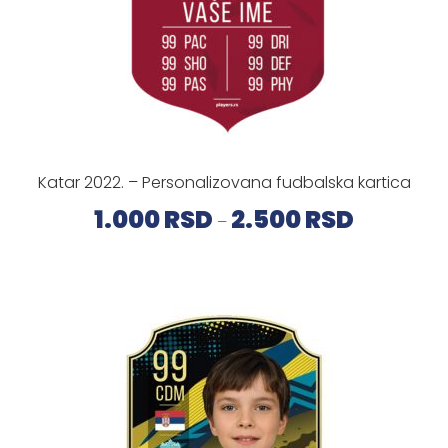
Katar 2022. – Personalizovana fudbalska kartica
Raspon
1.000
RSD
2.500
RSD
–
cena:
od
1.000 RSD
do
2.500 RSD